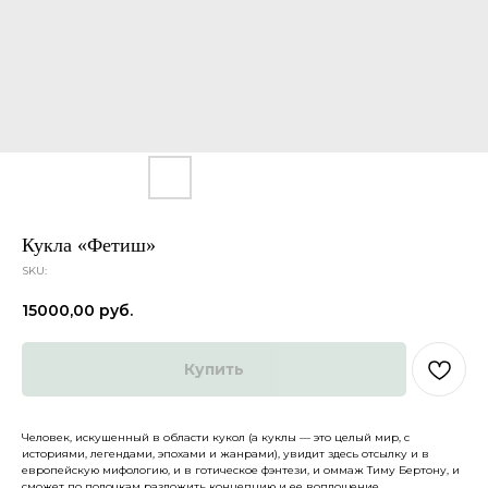
Кукла «Фетиш»
SKU:
15000,00
руб.
Купить
Человек, искушенный в области кукол (а куклы — это целый мир, с
историями, легендами, эпохами и жанрами), увидит здесь отсылку и в
Каталог
О нас
европейскую мифологию, и в готическое фэнтези, и оммаж Тиму Бертону, и
сможет по полочкам разло­жить концепцию и ее воплощение.
Доставка и оплата
Партнеры