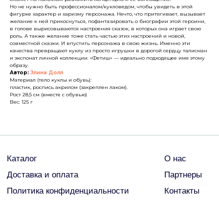
Но не нужно быть профессионалом/кукловедом, чтобы увидеть в этой
Политика конфиденциальности
Контакты
фигурке характер и харизму персонажа. Нечто, что притягивает, вызывает
желание к ней прикоснуться, по­фантазировать о биографии этой героини,
в голове вырисовы­ваются настроения сказок, в которых она играет свою
роль. А также желание тоже стать частью этих настроений и новой,
совместной сказки. И впустить персонажа в свою жизнь. Имен­но эти
ДРУГИЕ
качества превращают куклу из просто игрушки в дорогой сердцу талисман
и экспонат личной коллекции. «Фетиш» — идеально подходящее имя этому
образу.
Автор:
Элина Долл
Материал (тело куклы и обувь):
© Все права защищены
пластик, роспись акрилом (закреплен лаком).
2026
Рост 28,5 см (вместе с обувью)
Вес: 125 г