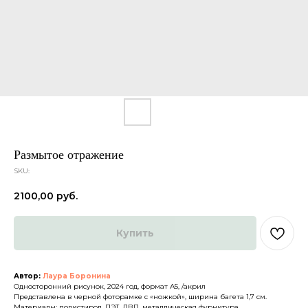
Размытое отражение
SKU:
2100,00
руб.
Каталог
О нас
Доставка и оплата
Партнеры
Купить
Политика конфиденциальности
Контакты
Автор:
Лаура Боронина
ДРУГИЕ
Односторонний рисунок, 2024 год, формат А5, /акрил
Представлена в черной фоторамке с «ножкой», ширина багета 1,7 см.
Материалы: полистирол, ПЭТ, ДВП, металлическая фурнитура