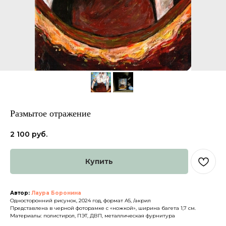
Размытое отражение
2 100
руб.
Каталог
О нас
Купить
Доставка и оплата
Партнеры
Политика конфиденциальности
Контакты
Автор:
Лаура Боронина
Односторонний рисунок, 2024 год, формат А5, /акрил
ДРУГИЕ
Представлена в черной фоторамке с «ножкой», ширина багета 1,7 см.
Материалы: полистирол, ПЭТ, ДВП, металлическая фурнитура