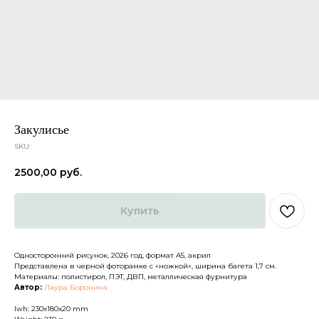
Закулисье
SKU:
2500,00
руб.
Каталог
О нас
Купить
Доставка и оплата
Партнеры
Политика конфиденциальности
Контакты
Односторонний рисунок, 2026 год, формат А5, акрил
Представлена в черной фоторамке с «ножкой», ширина багета 1,7 см.
Материалы: полистирол, ПЭТ, ДВП, металлическая фурнитура
ДРУГИЕ
Автор:
Лаура Боронина
lwh: 230x180x20 mm