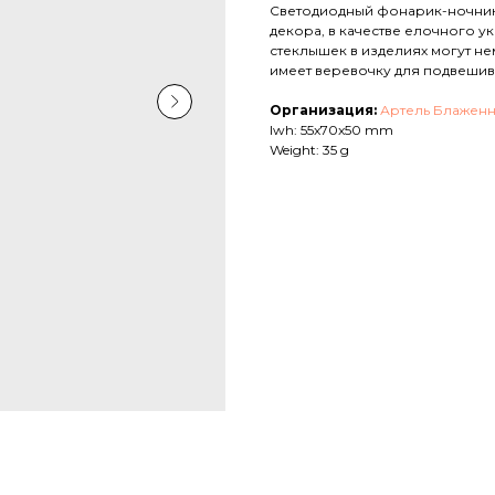
Светодиодный фонарик-ночник 
декора, в качестве елочного у
стеклышек в изделиях могут не
имеет веревочку для подвешиван
Организация:
Артель Блажен
lwh: 55x70x50 mm
Weight: 35 g