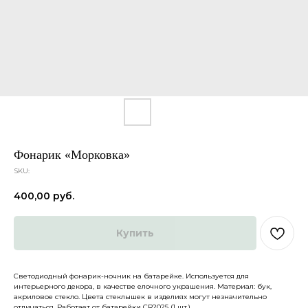
Фонарик «Морковка»
SKU:
400,00
руб.
Каталог
О нас
Купить
Доставка и оплата
Партнеры
Политика конфиденциальности
Контакты
Светодиодный фонарик-ночник на батарейке. Используется для
интерьерного декора, в качестве елочного украшения. Материал: бук,
ДРУГИЕ
акриловое стекло. Цвета стеклышек в изделиях могут незначительно
отличаться. Работает от батарейки CR2025 (1 шт.)