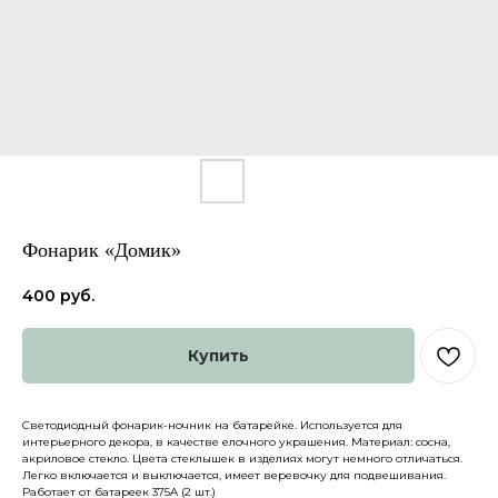
Фонарик «Домик»
400
руб.
Купить
Каталог
О нас
Доставка и оплата
Партнеры
Политика конфиденциальности
Контакты
Светодиодный фонарик-ночник на батарейке. Используется для
интерьерного декора, в качестве елочного украшения. Материал: сосна,
акриловое стекло. Цвета стеклышек в изделиях могут немного отличаться.
Легко включается и выключается, имеет веревочку для подвешивания.
Работает от батареек 375A (2 шт.)