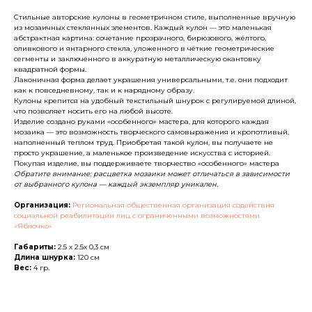
Стильные авторские кулоны в геометричном стиле, выполненные вручную
из мозаичных стеклянных элементов. Каждый кулон — это маленькая
абстрактная картина: сочетание прозрачного, бирюзового, жёлтого,
оливкового и янтарного стекла, уложенного в чёткие геометрические
сегменты и заключённого в аккуратную металлическую окантовку
квадратной формы.
Каталог
О нас
Лаконичная форма делает украшения универсальными, т.е. они подходит
Доставка и оплата
Партнеры
как к повседневному, так и к нарядному образу.
Кулоны крепится на удобный текстильный шнурок с регулируемой длиной,
Политика конфиденциальности
Контакты
что позволяет носить его на любой высоте.
Изделие создано руками «особенного» мастера, для которого каждая
мозаика — это возможность творческого самовыражения и кропотливый,
наполненный теплом труд. Приобретая такой кулон, вы получаете не
ДРУГИЕ
просто украшение, а маленькое произведение искусства с историей.
Покупая изделие, вы поддерживаете творчество «особенного» мастера
Обратите внимание: расцветка мозаики может отличаться в зависимости
от выбранного кулона — каждый экземпляр уникален.
© Все права защищены
Организация:
Региональная общественная организация содействия
социальной реабилитации лиц с ограниченными возможностями
2026
«Яблочко»
Габариты:
2.5 х 2.5х 0,3 см
Длина шнурка:
120 см
Вес:
4 гр.