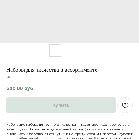
Наборы для ткачества в ассортименте
SKU:
600,00
руб.
Купить
Небольшие набора для ручного ткачества — маленькое чудо творчества в
Каталог
О нас
ваших руках. В комплекте: деревянный каркас (формы в ассортименте:
Доставка и оплата
Партнеры
рыбка, котик, бабочка) с натянутым в центре джутовым шпагатом, клубочек
хлопчатобумажной ткани, инструкция по ткачеству. Все это представлено в