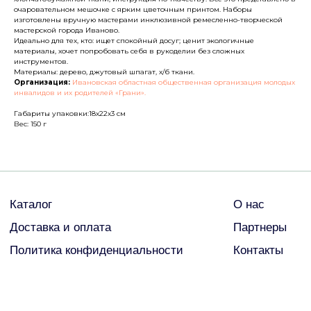
Политика конфиденциальности
Контакты
очаровательном мешочке с ярким цветочным принтом. Наборы
изготовлены вручную мастерами инклюзивной ремесленно-творческой
мастерской города Иваново.
Идеально для тех, кто: ищет спокойный досуг; ценит экологичные
ДРУГИЕ
материалы, хочет попробовать себя в рукоделии без сложных
инструментов.
Материалы: дерево, джутовый шпагат, х/б ткани.
Организация:
Ивановская областная общественная организация молодых
инвалидов и их родителей «Грани».
© Все права защищены
Габариты упаковки:18х22х3 см
2026
Вес: 150 г