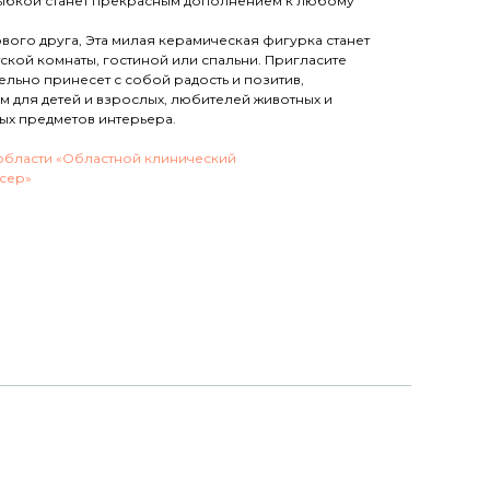
лыбкой станет прекрасным дополнением к любому
вого друга, Эта милая керамическая фигурка станет
ской комнаты, гостиной или спальни. Пригласите
ельно принесет с собой радость и позитив,
 для детей и взрослых, любителей животных и
ых предметов интерьера.
области «Областной клинический
сер»