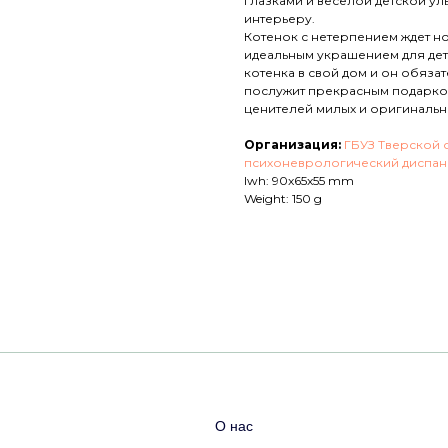
глазками и веселой детской у
интерьеру.
Котенок с нетерпением ждет но
идеальным украшением для дет
котенка в свой дом и он обязат
послужит прекрасным подарком
ценителей милых и оригинальн
Организация:
ГБУЗ Тверской 
психоневрологический диспан
lwh: 90x65x55 mm
Weight: 150 g
О нас