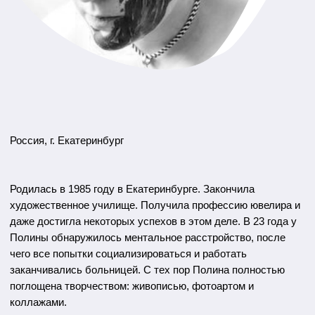
Россия, г. Екатеринбург
Родилась в 1985 году в Екатеринбурге. Закончила
художественное училище. Получила профессию ювелира и
даже достигла некоторых успехов в этом деле. В 23 года у
Полины обнаружилось ментальное расстройство, после
чего все попытки социализироваться и работать
заканчивались больницей. С тех пор Полина полностью
поглощена творчеством: живописью, фотоартом и
коллажами.
"Мы познаём мир не только интеллектуально, но и
эмоционально. Как утверждал Николай Бердяев,
«эмоции трансцендентальны» – то есть выходят за
пределы человеческого познания и связывают части
его содержания. Эмоции и чувства тесно связаны с тем,
какие мы есть на самом деле. Их осознание непременно
вносит вклад в познание себя. Находя отражение своих
эмоций и чувств в произведениях искусства, мы
открываем новые грани в себе и в мире. Мы часто
боимся своих эмоций или же отрицаем их, путаем
эмоции с чувствами, чувства с состояниями. В
экспрессивной и абстрактной живописи отражаются
самые сложные чувства и смешанные эмоции. Она
помогает проникнуться переживаниями, по-
философски отнестись к жизни".