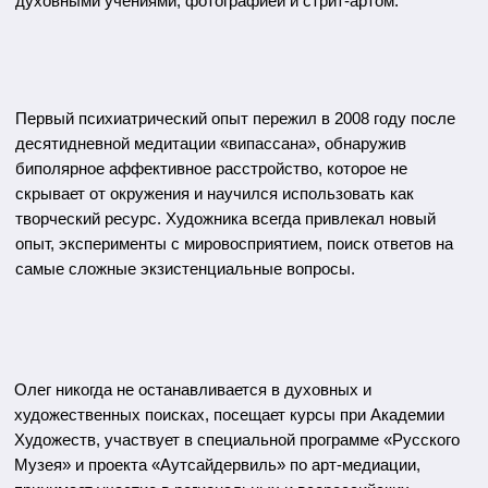
художественных поисках, посещает курсы при Академии
Художеств, участвует в специальной программе «Русского
Музея» и проекта «Аутсайдервиль» по арт-медиации,
принимает участие в региональных и всероссийских
выставочных проектах.
Искусствоведы отмечают, что линогравюра - техника,
которую используют художники, чье творчество
экспрессивно, лаконично и контрастно. В ней работали в
своё время Анри Матисс, Пабло Пикассо, Франс Мазерель,
Фриц Блейль, Сибил Эндрюс, Анхель Ботельо, Валенти
Анджело, Ханс Эшенборн... Неординарное воплощение
линогравюр в тандеме с безграничной фантазией рождает
непостижимые миры Шанкара…
ВЫСТАВКИ:
- Выставка работ художников-аутсайдеров
«Inside Out»
(Лофт 1910, Волгоград, 2017)
-
"Другие измерения"
в рамках Фестиваля
реабилитационных программ для людей с
психическими особенностями «Другие» (Экспофорум,
Санкт-Петербург, 2017)
- Выставка работ резидентов Аутсайдервиля
«Явь и Навь»
(НЦПЗ, Москва, 2018)