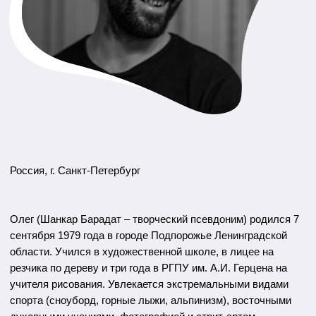
Россия, г. Санкт-Петербург
Олег (Шанкар Барадат – творческий псевдоним) родился 7
сентября 1979 года в городе Подпорожье Ленинградской
области. Учился в художественной школе, в лицее на
резчика по дереву и три года в РГПУ им. А.И. Герцена на
учителя рисования. Увлекается экстремальными видами
спорта (сноуборд, горные лыжи, альпинизм), восточными
духовными учениями, фотографией и стрит-артом.
Первый психиатрический опыт пережил в 2008 году после
десятидневной медитации «випассана», обнаружив
биполярное аффективное расстройство, которое не
скрывает от окружения и научился использовать как
творческий ресурс. Художника всегда привлекал новый
опыт, эксперименты с мировосприятием, поиск ответов на
самые сложные экзистенциальные вопросы.
Олег никогда не останавливается в духовных и