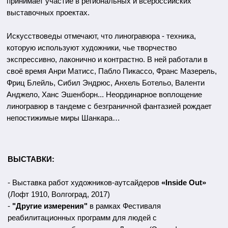
- Выставка работ художников-аутсайдеров
«Тонкие миры»
(Москва, 2018)
-
«И больше цвета»
(Музей Кондопожского края, Карелия,
2018)
-
"Другие измерения"
в рамках Конгресса «Психическое
здоровье человека ХХI века» (ЦМТ, Москва,2018)
- Выставка
«Я МЫ»
(Мастерская Полковника, Арт Центр
«Пушкинская10»​, Санкт-Петербург, 2018)
- Персональная выставка
"Магия линогравюры"
(Простые вещи, Санкт-Петербург, 2019)
-
"Ар Брют. Сближения"
(Русский Музей, Санкт-
Петербург, 2019)
-
Outsider Art Fair
(Atelier Richelieu, Paris, 2019)
-
"Поймать большую рыбу"
(Русский Музей, Санкт-
Петербург, 2020)
Каталог
О нас
Доставка и оплата
Партнеры
Политика конфиденциальности
Контакты