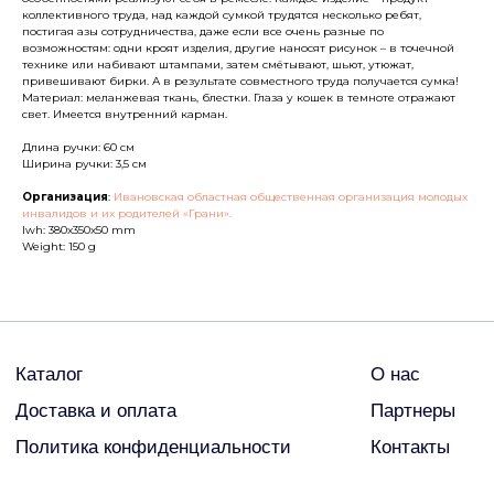
Доставка и оплата
Партнеры
коллективного труда, над каждой сумкой трудятся несколько ребят,
постигая азы сотрудничества, даже если все очень разные по
Политика конфиденциальности
Контакты
возможностям: одни кроят изделия, другие наносят рисунок – в точечной
технике или набивают штампами, затем смётывают, шьют, утюжат,
привешивают бирки. А в результате совместного труда получается сумка!
Материал: меланжевая ткань, блестки. Глаза у кошек в темноте отражают
ДРУГИЕ
свет. Имеется внутренний карман.
Длина ручки: 60 см
Ширина ручки: 3,5 см
© Все права защищены
Организация
:
Ивановская областная общественная организация молодых
инвалидов и их родителей «Грани».
2026
lwh: 380x350x50 mm
Weight: 150 g