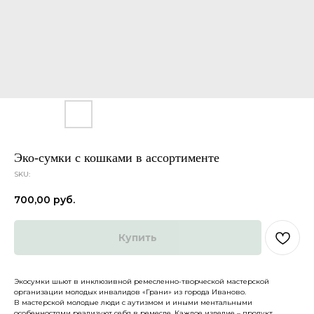
Эко-сумки с кошками в ассортименте
SKU:
700,00
руб.
Купить
Экосумки шьют в инклюзивной ремесленно-творческой мастерской
организации молодых инвалидов «Грани» из города Иваново.
В мастерской молодые люди с аутизмом и иными ментальными
Каталог
О нас
особенностями реализуют себя в ремесле. Каждое изделие – продукт