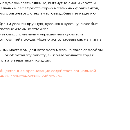
 подчёркивает изящные, вытянутые линии хвоста и
ркальных и серебристо-серых мозаичных фрагментов,
рих оранжевого стекла у клюва добавляет изделию
ран и уложен вручную, кусочек к кусочку, с особым
ветлых и тёмных оттенков.
анет самостоятельным украшением кухни или
от горячей посуды. Можно использовать как магнит на
ым» мастером, для которого мозаика стала способом
 Приобретая эту работу, вы поддерживаете труд и
 в эту вещь частичку души.
бщественная организация содействия социальной
нными возможностями «Яблочко»