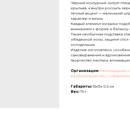
Чёрный контурный силуэт птицы
крыльев, а внутри россыпь зе
тёплый акцент — маленький шт
характер и жизнь.
Каждый элемент мозаики подоб
вниманием к форме и балансу с
Такая необычная подставка ст
обеденной зоны, защитит стол 
холодильник.
Изделие изготовлено «особенн
самовыражения и вдохновения.
творчество мастера, вложившего
Организация:
Региональная о
реабилитации лиц с ограниче
Габариты:
15х13х 0,5 см
Вес:
75 г