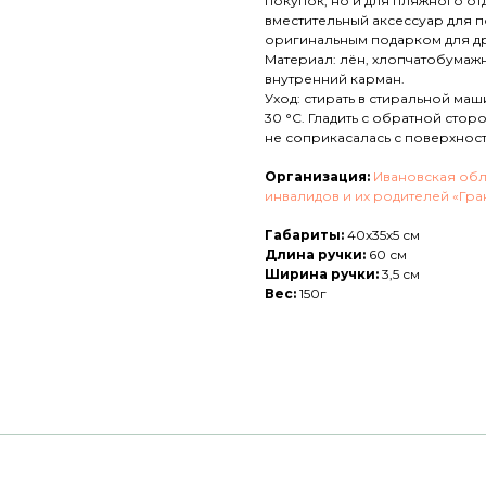
покупок, но и для пляжного от
вместительный аксессуар для 
оригинальным подарком для др
Материал: лён, хлопчатобумажна
внутренний карман.
Уход: стирать в стиральной ма
30 °C. Гладить с обратной стор
не соприкасалась с поверхност
Организация:
Ивановская обл
инвалидов и их родителей «Гра
Габариты:
40х35х5 см
Длина ручки:
60 см
Ширина ручки:
3,5 см
Вес:
150г