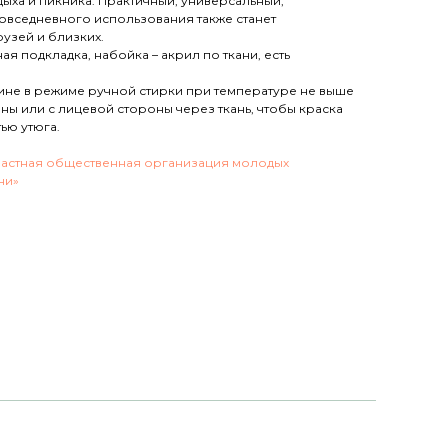
дыха и пикника. Практичный, универсальный,
повседневного использования также станет
узей и близких.
я подкладка, набойка – акрил по ткани, есть
шине в режиме ручной стирки при температуре не выше
оны или с лицевой стороны через ткань, чтобы краска
ью утюга.
астная общественная организация молодых
ни»