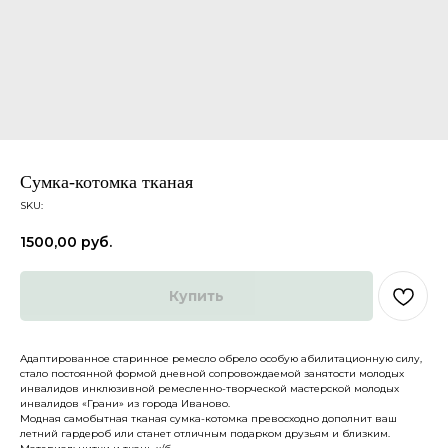
Сумка-котомка тканая
SKU:
1500,00
руб.
Купить
Адаптированное старинное ремесло обрело особую абилитационную силу,
Каталог
О нас
стало постоянной формой дневной сопровождаемой занятости молодых
Доставка и оплата
Партнеры
инвалидов инклюзивной ремесленно-творческой мастерской молодых
инвалидов «Грани» из города Иваново.
Политика конфиденциальности
Контакты
Модная самобытная тканая сумка-котомка превосходно дополнит ваш
летний гардероб или станет отличным подарком друзьям и близким.