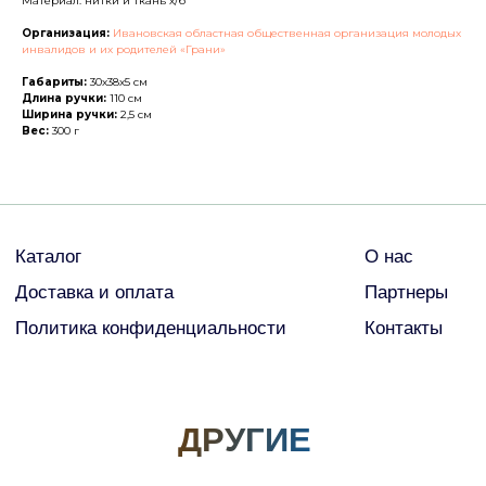
Материал: нитки и ткань х/б
ДРУГИЕ
Организация:
Ивановская областная общественная организация молодых
инвалидов и их родителей «Грани»
Габариты:
30х38х5 см
Длина ручки:
110 см
© Все права защищены
Ширина ручки:
2,5 см
Вес:
300 г
2026