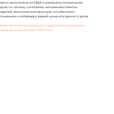
Лимон» выполнена из МДФ и украшена мозаичными
торые по своему сочетанию напоминают мякоть
 изделие, выполненное вручную «особенным»
олнением к интерьеру вашей кухни или дачного дома.
бщественная организация содействия социальной
нными возможностями «Яблочко»