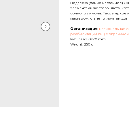
Подвеска (панно настенное) «
элементами желтого цвета, ко
сочного лимона. Такое яркое
мастером, станет отличным доп
Организация:
Региональная о
реабилитации лиц с ограниче
lwh: 150x150x20 mm
Weight: 250 g