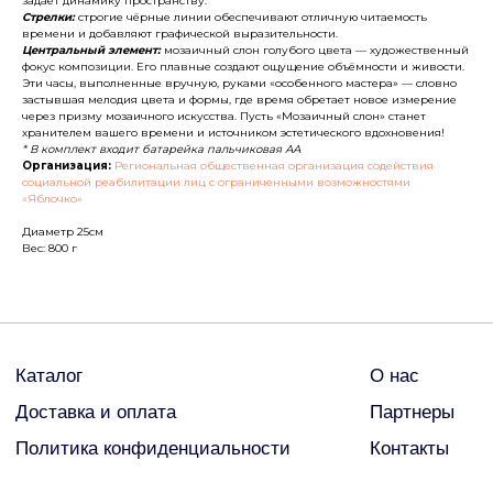
задаёт динамику пространству.
Доставка и оплата
Партнеры
Стрелки:
строгие чёрные линии обеспечивают отличную читаемость
времени и добавляют графической выразительности.
Политика конфиденциальности
Контакты
Центральный элемент:
мозаичный слон голубого цвета — художественный
фокус композиции. Его плавные создают ощущение объёмности и живости.
Эти часы, выполненные вручную, руками «особенного мастера» — словно
застывшая мелодия цвета и формы, где время обретает новое измерение
ДРУГИЕ
через призму мозаичного искусства. Пусть «Мозаичный слон» станет
хранителем вашего времени и источником эстетического вдохновения!
* В комплект входит батарейка пальчиковая АА
Организация:
Региональная общественная организация содействия
социальной реабилитации лиц с ограниченными возможностями
© Все права защищены
«Яблочко»
2026
Диаметр 25см
Вес: 800 г