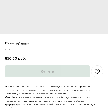
Часы «Слон»
SKU:
850,00
руб.
Купить
Эти настенные часы — не просто прибор для измерения времени, а
выразительное художественное произведение в технике мозаики.
Композиция построена на эффектном контрасте:
Фон:
белоснежная мозаичная основа создаёт ощущение чистоты и
простора, служит идеальным «полотном» для главного образа.
Циферблат:
насыщенный ярко‑голубой оттенок притягивает взгляд и
Каталог
О нас