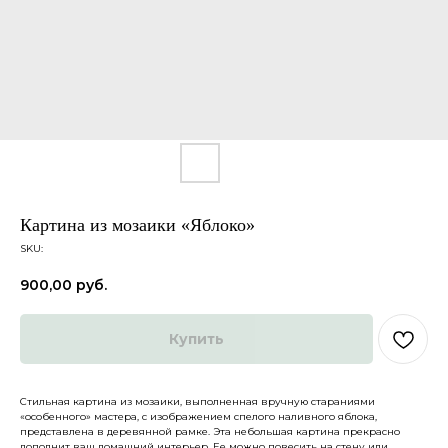
Картина из мозаики «Яблоко»
SKU:
900,00
руб.
Купить
Каталог
О нас
Доставка и оплата
Партнеры
Политика конфиденциальности
Контакты
Стильная картина из мозаики, выполненная вручную стараниями
«особенного» мастера, с изображением спелого наливного яблока,
представлена в деревянной рамке. Эта небольшая картина прекрасно
дополнит ваш домашний интерьер. Ее можно повесить на стену или