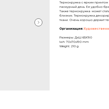
Термокружка с ярким принтом 
пасмурный день. Ее удобно брат
Также термокружка может стат
близких. Термокружка декорир
ткани. Очень хорошо держит те
Организация:
Художественн
Размеры: ДхШ 65Х190
lwh: 70x70x190 mm
Weight: 210 g