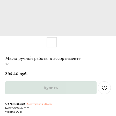
Мыло ручной работы в ассортименте
SKU:
Каталог
О нас
394,40
руб.
Доставка и оплата
Партнеры
Политика конфиденциальности
Контакты
Купить
ДРУГИЕ
Организация:
Мастерская «Куст»
lwh: 70x40x35 mm
Weight: 90 g