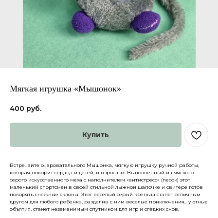
Мягкая игрушка «Мышонок»
400
руб.
Купить
Каталог
О нас
Встречайте очаровательного Мышонка, мягкую игрушку ручной работы,
Доставка и оплата
Партнеры
которая покорит сердца и детей, и взрослых. Выполненный из мягкого
серого искусственного меха с наполнителем «антистресс» (песок) этот
Политика конфиденциальности
Контакты
маленький спортсмен в своей стильной лыжной шапочке и свитере готов
покорять снежные склоны. Этот веселый серый крепыш станет отличным
другом для любого ребенка, разделив с ним веселые приключения, уютные
объятия, станет незаменимым спутником для игр и сладких снов.