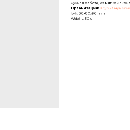
Ручная работа, из мягкой акр
Организация:
Клуб «Очумелые
lwh: 30x80x90 mm
Weight: 30 g