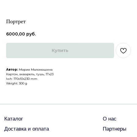
Портрет
6000,00
руб.
Каталог
О нас
Купить
Доставка и оплата
Партнеры
Политика конфиденциальности
Контакты
Автор:
Мария Маломашина
Картон, акварель, тушь, 17х23
lwh: 170x10x230 mm
ДРУГИЕ
Weight: 300 g
© Все права защищены
2026