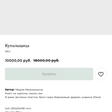
Купальщица
SKU:
10000,00
руб.
18000,00
руб.
Каталог
О нас
Купить
Доставка и оплата
Партнеры
Политика конфиденциальности
Контакты
Автор:
Мария Маломашина
Холст на картоне, масло, лак
В раме (вставка пластик, багет серо-бирюзовый, дерево, ширина 20мм)
ДРУГИЕ
lwh: 520x20x430 mm