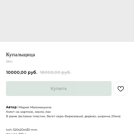
Купальщица
SKU:
10000,00
руб.
18000,00
руб.
Каталог
О нас
Купить
Доставка и оплата
Партнеры
Политика конфиденциальности
Контакты
Автор:
Мария Маломашина
Холст на картоне, масло, лак
В раме (вставка пластик, багет серо-бирюзовый, дерево, ширина 20мм)
ДРУГИЕ
lwh: 520x20x430 mm